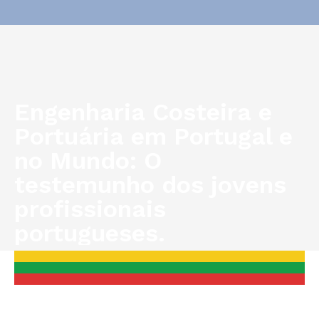
Engenharia Costeira e
Portuária em Portugal e
no Mundo: O
testemunho dos jovens
profissionais
portugueses.
You are here: